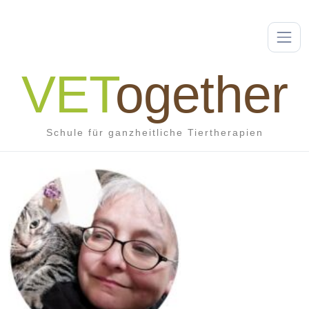
VET
ogether
Schule für ganzheitliche Tiertherapien