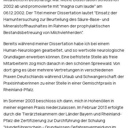
2002 ab und promovierte mit "magna cum laude" am
06.12.2002. Der Titel meiner Dissertation lautet "Einsatz der
Harnuntersuchung zur Beurteilung des Säure-Base- und
Mineralstoffhaushaltes im Rahmen der prophylaktischen
Bestandsbetreuung von Milchviehherden".
Bereits während meiner Dissertation habe ich bei einem
Human-Neurologen gearbeitet, und so wertvolle neurologische
Grundlagen erwerben können. Eine befristete Stelle als freie
Mitarbeiterin zog mich danach in den schönen Spreewald. Von
dort ging es über mehrere Vertretungen in verschiedenen
Praxen Deutschlands während Urlaub und Schwangerschaft der
Praxisinhaberinnen zu einer Stelle in einer Gemischtpraxis in
Rheinland-Pfalz.
Im Sommer 2003 beschloss ich dann, mich in Hohenöllen in
meiner eigenen Praxis niederzulassen. Im Februar 2013 erfolgte
durch die Tierärztekammern der Länder Bayern und Rheinland-
Pfalz die Zertifizierung zur Durchführung der Schulung
"Hundeführerschein - Grundwissen Gefahrenvermeidung im