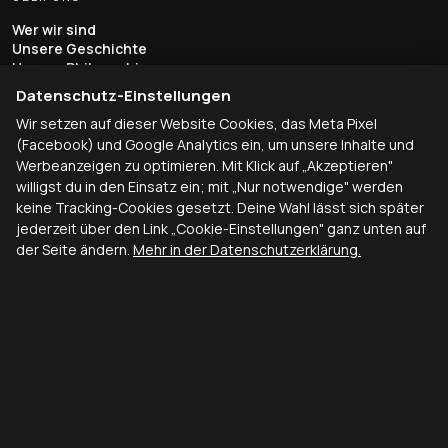
Wer wir sind
Unsere Geschichte
Unsere Philosophie
Dozenten & Team
Datenschutz-Einstellungen
Erfahrungsberichte
Wir setzen auf dieser Website Cookies, das Meta Pixel
Kontakt
(Facebook) und Google Analytics ein, um unsere Inhalte und
AUS- & WEITERBILDUNG
Werbeanzeigen zu optimieren. Mit Klick auf „Akzeptieren"
willigst du in den Einsatz ein; mit „Nur notwendige" werden
Tierheilpraktiker
Pferdeosteopathie
keine Tracking-Cookies gesetzt. Deine Wahl lässt sich später
Ernährungsberater
jederzeit über den Link „Cookie-Einstellungen" ganz unten auf
Tierhomöopathie
der Seite ändern.
Mehr in der Datenschutzerklärung.
Seminare & Workshops
STANDORTE
Sportpferde Noss Anlage
Hei-Lo Ranch
Hotel Seegarten
Reitsportanlage Heidehof
Pferdeparadies Haug