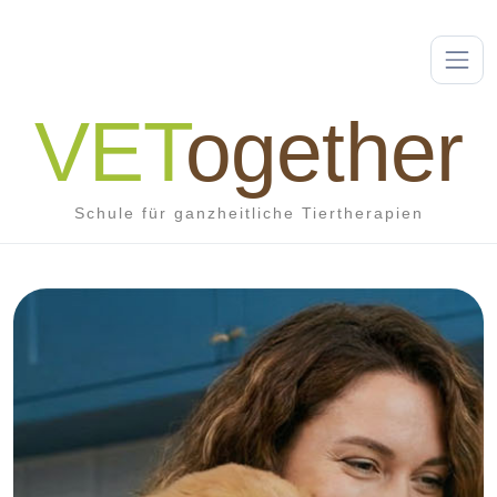
VET
ogether
Schule für ganzheitliche Tiertherapien