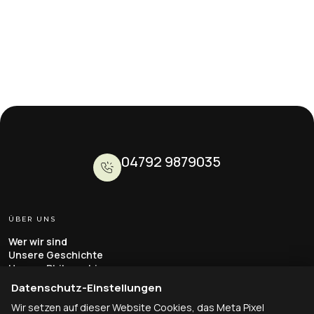
04792 9879035
ÜBER UNS
Wer wir sind
Unsere Geschichte
Unsere Philosophie
Dozenten & Team
Datenschutz-Einstellungen
Erfahrungsberichte
Wir setzen auf dieser Website Cookies, das Meta Pixel
Kontakt