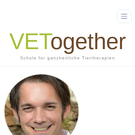
VET
ogether
Schule für ganzheitliche Tiertherapien