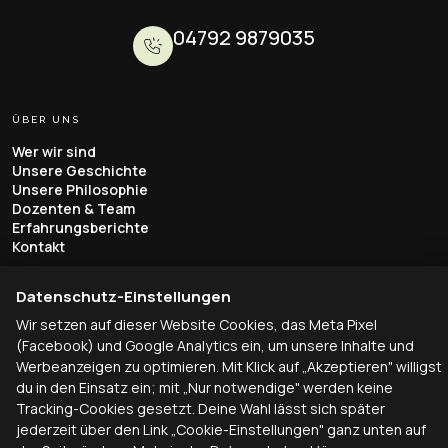
04792 9879035
ÜBER UNS
Wer wir sind
Unsere Geschichte
Unsere Philosophie
Dozenten & Team
Erfahrungsberichte
Kontakt
AUS- & WEITERBILDUNG
Datenschutz-Einstellungen
Tierheilpraktiker
Wir setzen auf dieser Website Cookies, das Meta Pixel
Pferdeosteopathie
(Facebook) und Google Analytics ein, um unsere Inhalte und
Ernährungsberater
Tierhomöopathie
Werbeanzeigen zu optimieren. Mit Klick auf „Akzeptieren" willigst
Seminare & Workshops
du in den Einsatz ein; mit „Nur notwendige" werden keine
Tracking-Cookies gesetzt. Deine Wahl lässt sich später
STANDORTE
jederzeit über den Link „Cookie-Einstellungen" ganz unten auf